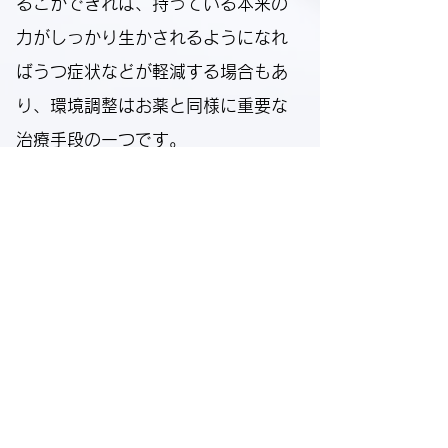
るこができれば、持っている本来の
力がしっかり生かされるようになれ
ばうつ症状などが軽減する場合もあ
り、環境調整はお薬と同様に重要な
治療手段の一つです。
当院では患者様がどのような場面で
困難さやストレスを感じているかと
いった問診に加えて、心理療法士に
よる心理検査や知能検査などを行
い、本人の得意な面、不得意な面を
できる限り理解した上で、環境調整
について患者様と共に考え、提案す
るようにしています。すぐには環境